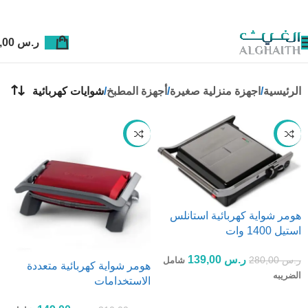
ر.س
0,00
الرئيسية
اجهزة منزلية صغيرة
أجهزة المطبخ
شوايات كهربائية
-52%
-50%
هومر شواية كهربائية استانلس
استيل 1400 وات
ر.س
139,00
ر.س
280,00
شامل
هومر شواية كهربائية متعددة
الضريبه
الاستخدامات
إضافة إلى السلة