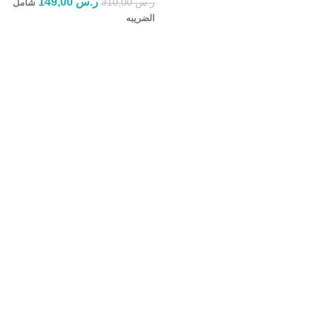
ر.س
149,00
ر.س
310,00
شامل
الضريبه
إضافة إلى السلة