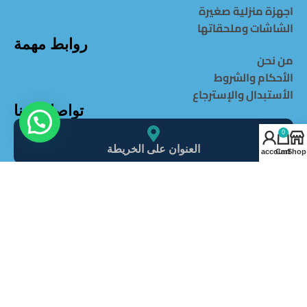
اجهزة منزلية صغيرة
الشاشات وملحقاتها
روابط مهمة
من نحن
الأحكام والشروط
الأستبدال والإسترجاع
تواصل معنا
0
العنوان على الخريطة
My account
Cart
Shop
info@alghaItcompany.com
966540506213+
966540506213+