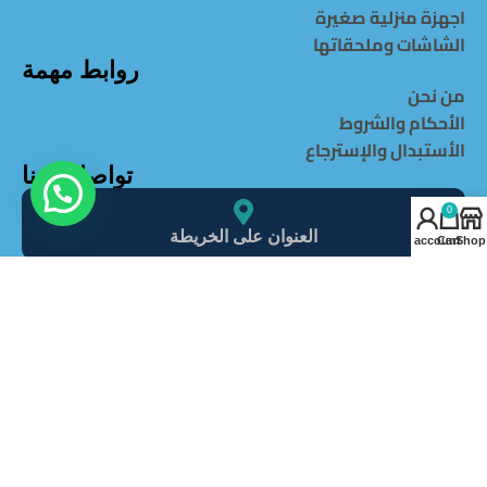
اجهزة منزلية صغيرة
الشاشات وملحقاتها
روابط مهمة
من نحن
الأحكام والشروط
الأستبدال والإسترجاع
تواصل معنا
0
العنوان على الخريطة
My account
Cart
Shop
info@alghaItcompany.com
966540506213+
966540506213+